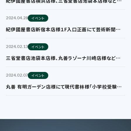
紀伊國屋書店横浜店様、三省堂書店池袋本店様などに
て芸術新聞社様の「ざしきわらし作品集
DANDELION」のフェア展開を実施していただいており
2024.04.28
イベント
ます。
紀伊國屋書店新宿本店様１F入口正面にて芸術新聞社
様の「ざしきわらし作品集 DANDELION」のフェア展開
を実施していただいております。
2024.02.13
イベント
三省堂書店池袋本店様、丸善ラゾーナ川崎店様などにて
芸術新聞社様の「ゲーム旅」のフェア展開を実施してい
ただいております。
2024.02.07
イベント
丸善 有明ガーデン店様にて現代書林様「小学校受験シ
リーズ」の映像付きフェア展開を実施していただいてお
ります。