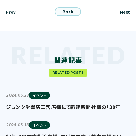
Back
Next
Prev
関連記事
RELATED POSTS
2024.05.29
イベント
ジュンク堂書店三宮店様にて新建新聞社様の「30年後
に後悔しない家づくり」フェア展開を実施していただいて
おります
2024.05.13
イベント