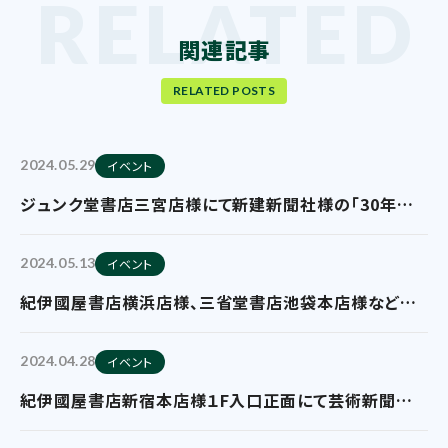
関連記事
RELATED POSTS
2024.05.29
イベント
ジュンク堂書店三宮店様にて新建新聞社様の「30年後
に後悔しない家づくり」フェア展開を実施していただいて
おります
2024.05.13
イベント
紀伊國屋書店横浜店様、三省堂書店池袋本店様などに
て芸術新聞社様の「ざしきわらし作品集
DANDELION」のフェア展開を実施していただいており
2024.04.28
イベント
ます。
紀伊國屋書店新宿本店様１F入口正面にて芸術新聞社
様の「ざしきわらし作品集 DANDELION」のフェア展開