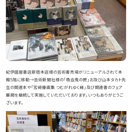
紀伊國屋書店新宿本店様の芸術書売場がリニューアルされて本
館5階に移動→芸術新聞社様の「吸血鬼の匣」お及び山本タカト先
生の関連本や「宮﨑優画集 つむがれゆく縁」及び関連書のフェア
展開を継続して実施していただいております。いつもありがとうご
ざいます。