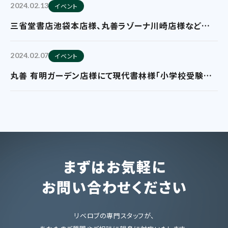
を実施していただいております。
2024.02.13
イベント
三省堂書店池袋本店様、丸善ラゾーナ川崎店様などにて
芸術新聞社様の「ゲーム旅」のフェア展開を実施してい
ただいております。
2024.02.07
イベント
丸善 有明ガーデン店様にて現代書林様「小学校受験シ
リーズ」の映像付きフェア展開を実施していただいてお
ります。
まずはお気軽に
お問い合わせください
リベロブの専門スタッフが、