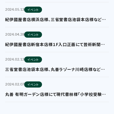
に後悔しない家づくり」フェア展開を実施していただいて
おります
2024.05.13
イベント
紀伊國屋書店横浜店様、三省堂書店池袋本店様などに
て芸術新聞社様の「ざしきわらし作品集
DANDELION」のフェア展開を実施していただいており
2024.04.28
イベント
ます。
紀伊國屋書店新宿本店様１F入口正面にて芸術新聞社
様の「ざしきわらし作品集 DANDELION」のフェア展開
を実施していただいております。
2024.02.13
イベント
三省堂書店池袋本店様、丸善ラゾーナ川崎店様などにて
芸術新聞社様の「ゲーム旅」のフェア展開を実施してい
ただいております。
2024.02.07
イベント
丸善 有明ガーデン店様にて現代書林様「小学校受験シ
リーズ」の映像付きフェア展開を実施していただいてお
ります。